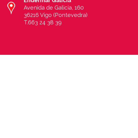
Endermar Galicia
Avenida de Galicia, 160
36216 Vigo (Pontevedra)
T.663 24 38 39